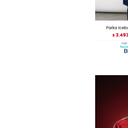
AGRE
Parka Ice
3.49
$