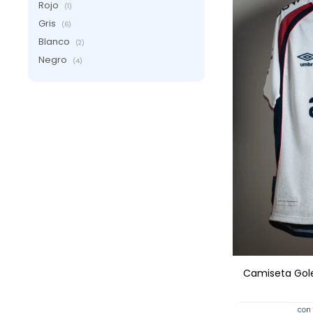
Rojo
(1)
Gris
(6)
Blanco
(2)
Negro
(4)
AGRE
Camiseta Gol