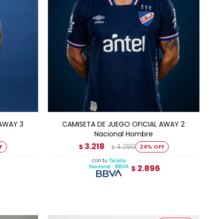
AGREGAR AL CARRITO
 AWAY 3
CAMISETA DE JUEGO OFICIAL AWAY 2
Nacional Hombre
3.218
4.290
$
24
$
2.896
$