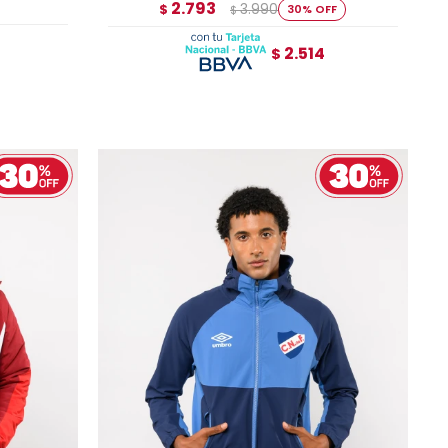
2.793
3.990
$
30
$
2.514
$