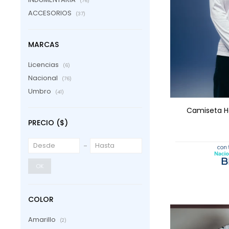
(76)
ACCESORIOS
(37)
MARCAS
Licencias
(6)
Nacional
AGRE
(76)
Umbro
(41)
Camiseta H
PRECIO
($)
OK
COLOR
Amarillo
(2)