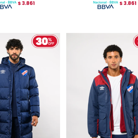
3.861
3.861
$
$