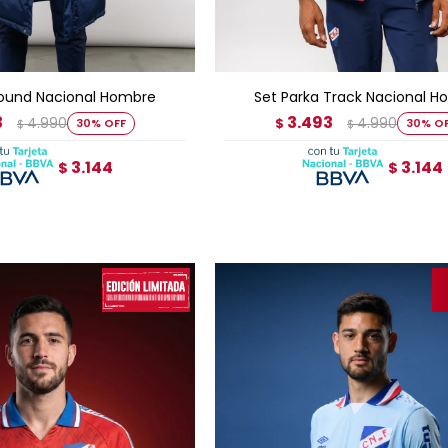
GAR AL CARRITO
AGREGAR AL CARRITO
bound Nacional Hombre
Set Parka Track Nacional 
3
3.493
4.990
4.990
30
$
30
$
$
3.144
3.144
$
$