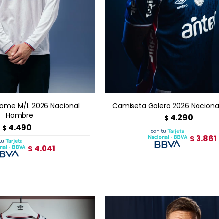
GAR AL CARRITO
AGREGAR AL CARRITO
ome M/L 2026 Nacional
Camiseta Golero 2026 Nacion
Hombre
4.290
$
4.490
$
3.861
$
4.041
$