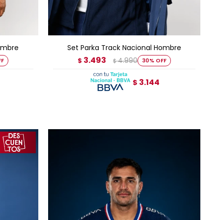
AGREGAR AL CARRITO
Hombre
Set Parka Track Nacional Hombre
3.493
4.990
$
30
$
3.144
$