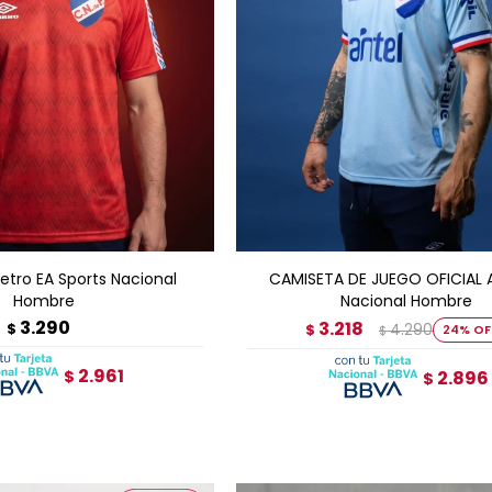
GAR AL CARRITO
AGREGAR AL CARRITO
tro EA Sports Nacional
CAMISETA DE JUEGO OFICIAL
Hombre
Nacional Hombre
3.290
3.218
$
4.290
$
24
$
2.961
$
2.896
$