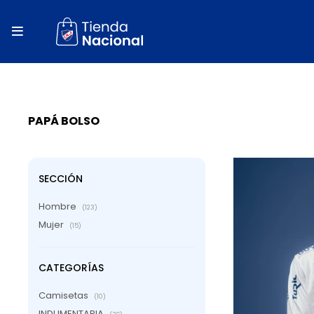
close
store

local_shipping
autorenew
percent
PAPÁ BOLSO
SECCIÓN
Hombre
(123)
Mujer
(15)
CATEGORÍAS
Camisetas
(10)
INDUMENTARIA