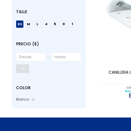
TALLE
XS
M
L
4
5
0
1
PRECIO
($)
AGRE
OK
CANILLERA
COLOR
Blanco
(1)