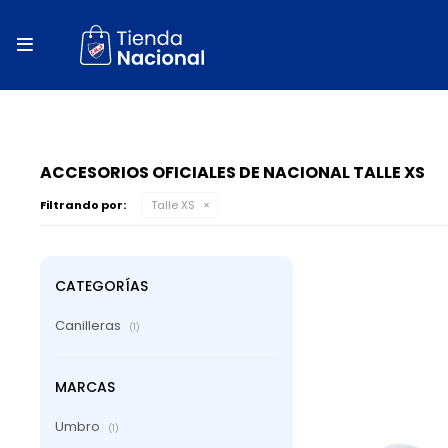
close
store

local_shipping
autorenew
percent
ACCESORIOS OFICIALES DE NACIONAL TALLE XS
Filtrando por:
Talle XS
CATEGORÍAS
Canilleras
(1)
MARCAS
Umbro
(1)