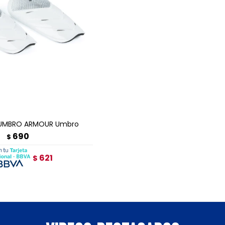
GAR AL CARRITO
 UMBRO ARMOUR Umbro
690
$
621
$