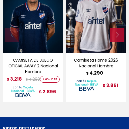
CAMISETA DE JUEGO
Camiseta Home 2026
OFICIAL AWAY 2 Nacional
Nacional Hombre
Hombre
4.290
$
3.218
4.290
$
24
$
3.861
$
2.896
$