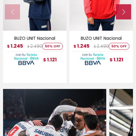
BUZO UNIT Nacional
BUZO UNIT Nacional
1.245
1.245
2.490
2.490
$
50
$
50
$
$
1.121
1.121
$
$
Comprá ahora y
Comprá ahora y
Cédula de identidad
Pagá Después,
Pagá Después,
hasta en 12 cuotas y