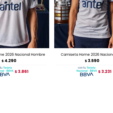
GAR AL CARRITO
AGREGAR AL CARRITO
e 2026 Nacional Hombre
Camiseta Home 2026 Naciona
4.290
3.590
$
$
3.861
3.231
$
$