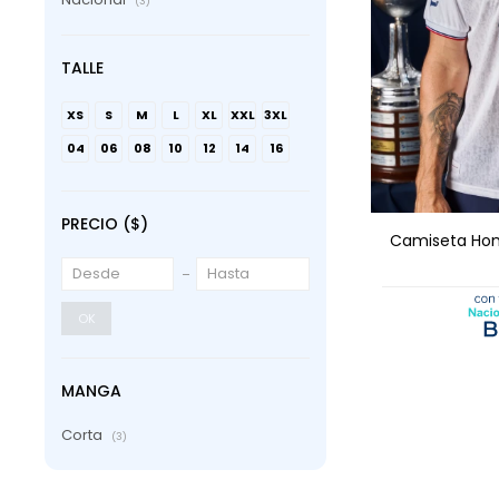
(3)
TALLE
XS
S
M
L
XL
XXL
3XL
04
06
08
10
12
14
16
AGRE
PRECIO
($)
Camiseta Hom
OK
MANGA
Corta
(3)