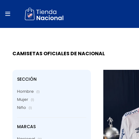
close
store

local_shipping
autorenew
percent
CAMISETAS OFICIALES DE NACIONAL
SECCIÓN
Hombre
(1)
Mujer
(1)
Niño
(1)
MARCAS
Nacional