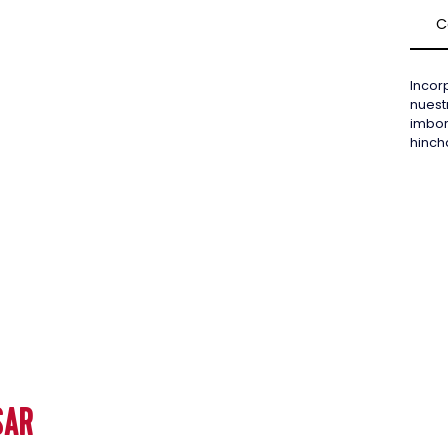
C
Incor
nuest
imbor
hinch
SAR