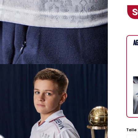
AG
Talle