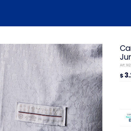
Ca
Ju
N
3
$