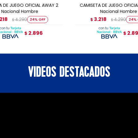
A DE JUEGO OFICIAL AWAY 2
CAMISETA DE JUEGO OFICIA
Nacional Hombre
Nacional Hombre
218
3.218
4.290
4.290
24
$
24
$
$
2.896
2.8
$
$
VIDEOS DESTACADOS