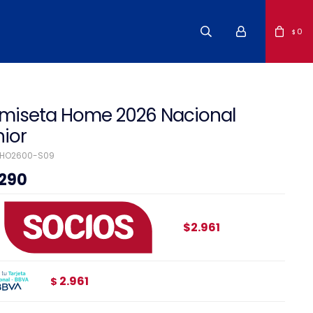
0
$
miseta Home 2026 Nacional
nior
2HO2600-S09
.290
$2.961
2.961
$