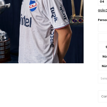
04
GUÍA 
Perso
Nú
Núm