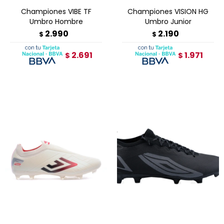
Championes VIBE TF
Championes VISION HG
Umbro Hombre
Umbro Junior
2.990
2.190
$
$
2.691
1.971
$
$