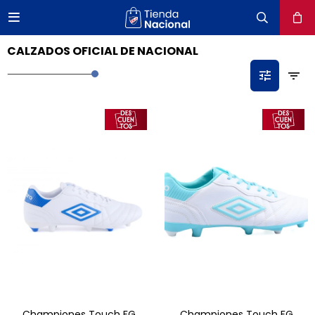

close
CALZADOS OFICIAL DE NACIONAL
Championes Touch FG
Championes Touch FG