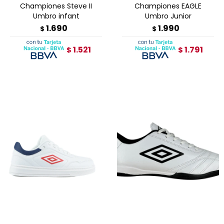
Championes Steve II
Championes EAGLE
Umbro infant
Umbro Junior
1.690
1.990
$
$
1.521
1.791
$
$