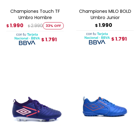
Championes Touch TF
Championes MILO BOLD
Umbro Hombre
Umbro Junior
1.990
1.990
2.990
$
$
33
$
1.791
1.791
$
$