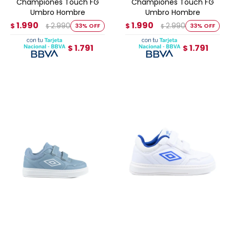
Championes Touch FG
Championes Touch FG
Umbro Hombre
Umbro Hombre
1.990
1.990
2.990
2.990
$
33
$
33
$
$
1.791
1.791
$
$