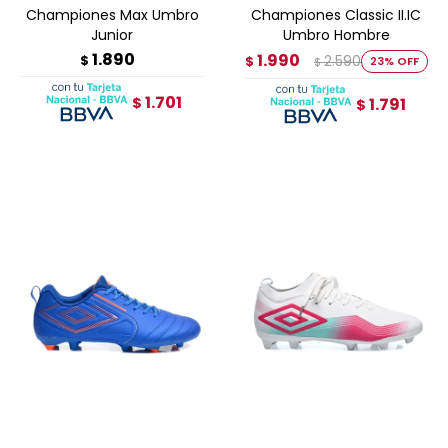
Championes Max Umbro
Championes Classic II.IC
Junior
Umbro Hombre
1.890
1.990
$
2.590
$
23
$
1.701
$
1.791
$