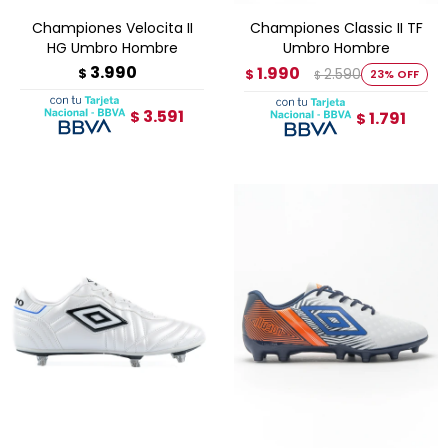
Championes Velocita II
Championes Classic II TF
HG Umbro Hombre
Umbro Hombre
3.990
1.990
$
2.590
$
23
$
3.591
$
1.791
$