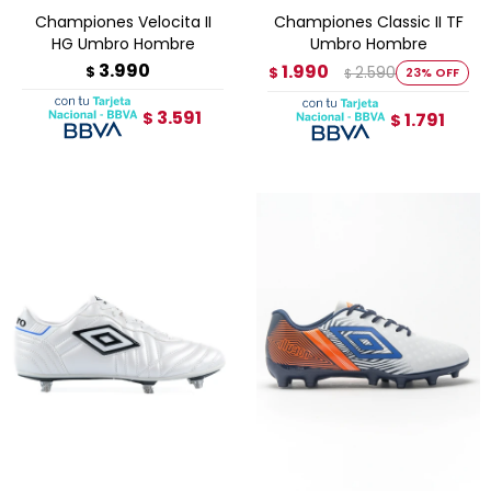
Championes Velocita II
Championes Classic II TF
HG Umbro Hombre
Umbro Hombre
3.990
1.990
$
2.590
$
23
$
3.591
$
1.791
$