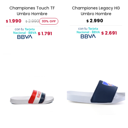
Championes Touch TF
Championes Legacy HG
Umbro Hombre
Umbro Hombre
2.990
1.990
2.990
$
$
33
$
2.691
1.791
$
$