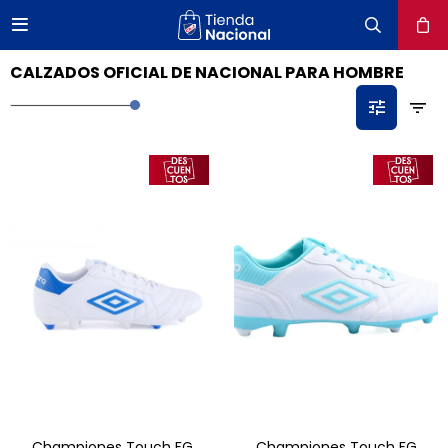

close
CALZADOS OFICIAL DE NACIONAL PARA HOMBRE
Championes Touch FG
Championes Touch FG