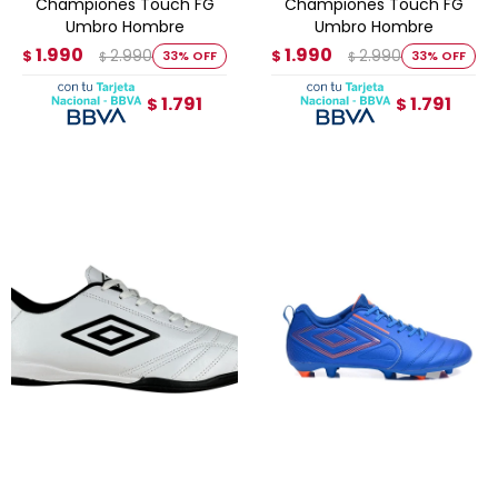
Championes Touch FG
Championes Touch FG
Umbro Hombre
Umbro Hombre
1.990
1.990
2.990
2.990
$
33
$
33
$
$
1.791
1.791
$
$