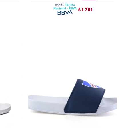
1.791
$