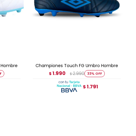
AGREGAR AL CARRITO
 Hombre
Championes Touch FG Umbro Hombre
1.990
2.990
$
33
$
1.791
$