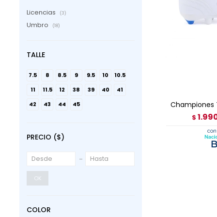
Licencias
(3)
Umbro
(18)
TALLE
AGRE
7.5
8
8.5
9
9.5
10
10.5
11
11.5
12
38
39
40
41
Championes 
42
43
44
45
1.99
$
PRECIO
($)
OK
COLOR