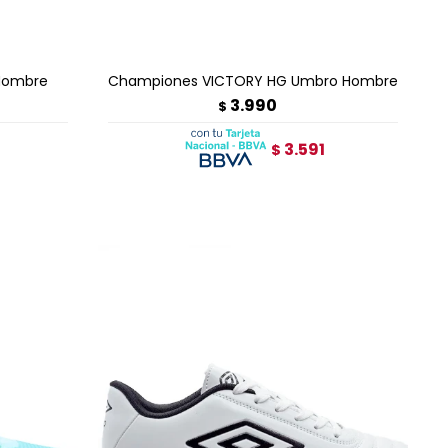
AGREGAR AL CARRITO
Hombre
Championes VICTORY HG Umbro Hombre
3.990
$
3.591
$