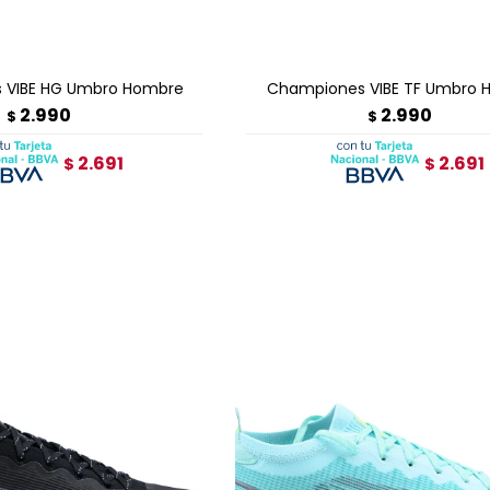
GAR AL CARRITO
AGREGAR AL CARRITO
 VIBE HG Umbro Hombre
Championes VIBE TF Umbro 
2.990
2.990
$
$
2.691
2.691
$
$