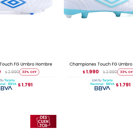
GAR AL CARRITO
AGREGAR AL CARRITO
Touch FG Umbro Hombre
Championes Touch FG Umbro
0
1.990
2.990
2.990
33
$
33
$
$
1.791
1.791
$
$