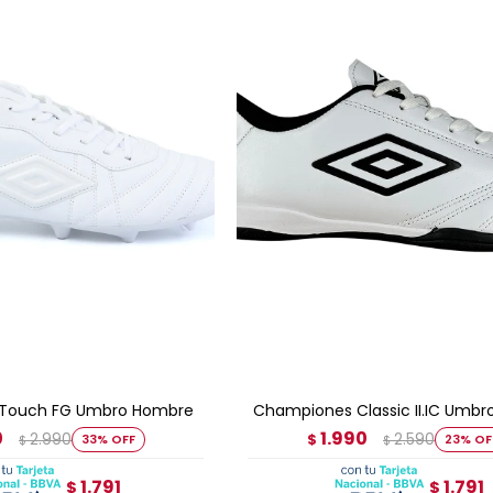
GAR AL CARRITO
AGREGAR AL CARRITO
Touch FG Umbro Hombre
Championes Classic II.IC Umb
0
1.990
2.990
2.590
33
$
23
$
$
1.791
1.791
$
$