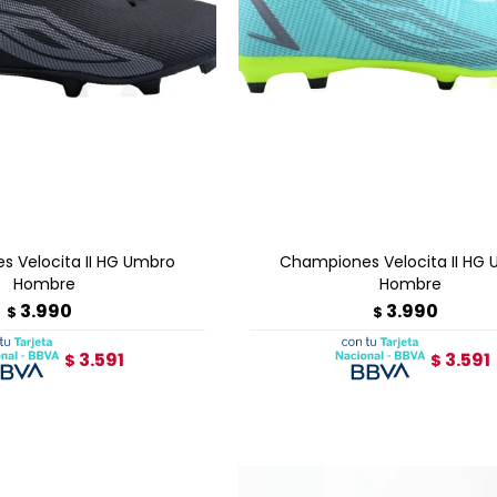
GAR AL CARRITO
AGREGAR AL CARRITO
 Velocita II HG Umbro
Championes Velocita II HG
Hombre
Hombre
3.990
3.990
$
$
3.591
3.591
$
$