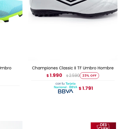
AGREGAR AL CARRITO
 Umbro
Championes Classic II TF Umbro Hombre
1.990
2.590
$
23
$
1.791
$