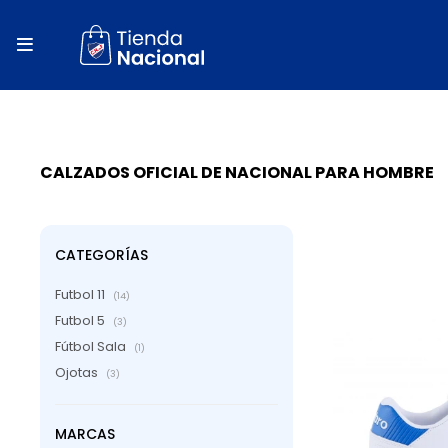
close
store

local_shipping
autorenew
percent
CALZADOS OFICIAL DE NACIONAL PARA HOMBRE
CATEGORÍAS
Futbol 11
(14)
Futbol 5
(3)
Fútbol Sala
(1)
Ojotas
(3)
MARCAS