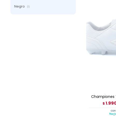
Negro
(1)
AGRE
Championes 
1.99
$