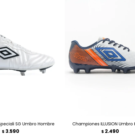
GAR AL CARRITO
AGREGAR AL CARRITO
peciali SG Umbro Hombre
Championes ILLUSION Umbro
3.590
2.490
$
$