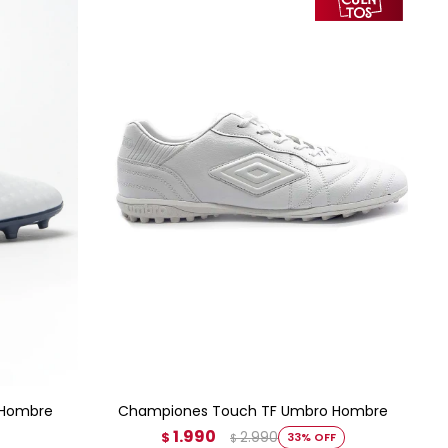
AGREGAR AL CARRITO
 Hombre
Championes Touch TF Umbro Hombre
1.990
2.990
$
33
$