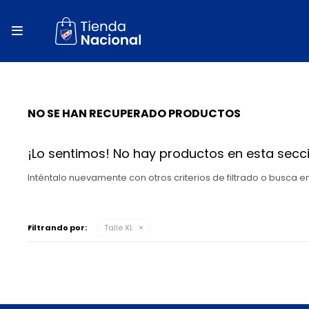
close
store

local_shipping
autorenew
NO SE HAN RECUPERADO PRODUCTOS
percent
¡Lo sentimos! No hay productos en esta secci
Inténtalo nuevamente con otros criterios de filtrado o busca 
Filtrando por:
Talle XL