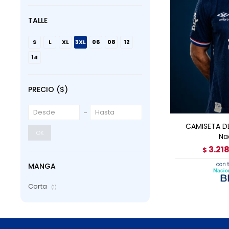
TALLE
S
L
XL
3XL
06
08
12
14
PRECIO
($)
AGRE
CAMISETA D
OK
Na
3.21
$
MANGA
Corta
(1)