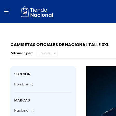
close
store

local_shipping
autorenew
percent
CAMISETAS OFICIALES DE NACIONAL TALLE 3XL
Filtrando por:
Talle 3XL
SECCIÓN
Hombre
(1)
MARCAS
Nacional
(1)