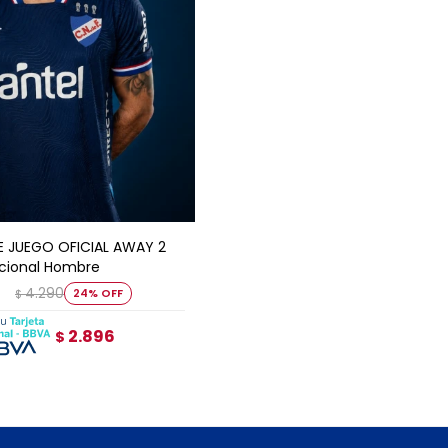
GAR AL CARRITO
E JUEGO OFICIAL AWAY 2
cional Hombre
8
4.290
24
$
2.896
$