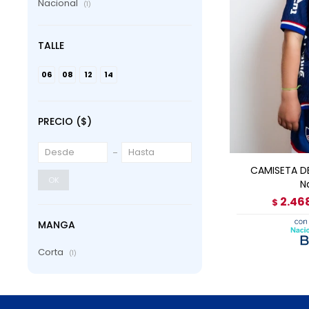
Nacional
(1)
TALLE
06
08
12
14
PRECIO
($)
AGRE
CAMISETA D
OK
N
2.46
$
MANGA
Corta
(1)