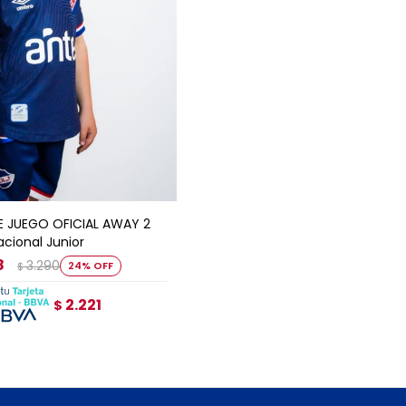
GAR AL CARRITO
E JUEGO OFICIAL AWAY 2
acional Junior
8
3.290
24
$
2.221
$