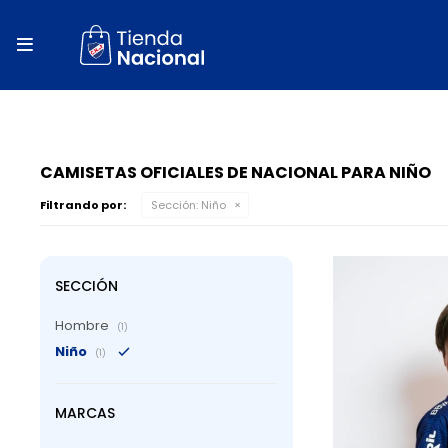
close
store

local_shipping
autorenew
percent
CAMISETAS OFICIALES DE NACIONAL PARA NIÑO
Filtrando por:
Sección:
Niño
SECCIÓN
Hombre
(1)
Niño
(1)
MARCAS