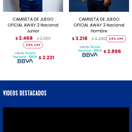
CAMISETA DE JUEGO
CAMISETA DE JUEGO
OFICIAL AWAY 3 Nacional
OFICIAL AWAY 3 Nacional
Junior
Hombre
2.468
3.218
3.290
$
4.290
$
24
$
$
24
2.896
$
2.221
$
VIDEOS DESTACADOS