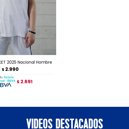
GAR AL CARRITO
KET 2025 Nacional Hombre
2.990
$
2.691
$
VIDEOS DESTACADOS