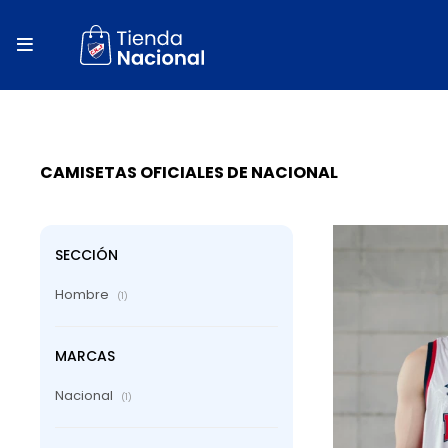
close
store

local_shipping
autorenew
percent
CAMISETAS OFICIALES DE NACIONAL
SECCIÓN
Hombre
(1)
MARCAS
Nacional
(1)