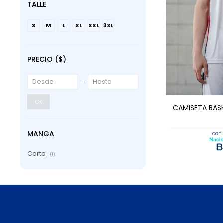
TALLE
S
M
L
XL
XXL
3XL
PRECIO
($)
AGRE
OK
CAMISETA BAS
MANGA
Corta
(1)