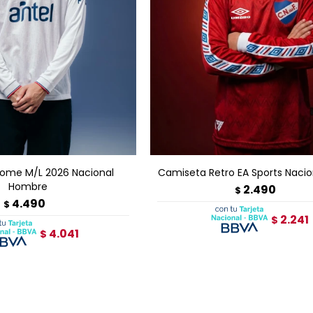
GAR AL CARRITO
AGREGAR AL CARRITO
ome M/L 2026 Nacional
Camiseta Retro EA Sports Nacio
Hombre
2.490
$
4.490
$
2.241
$
4.041
$