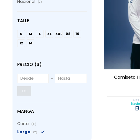
Nacional
(2)
TALLE
S
M
L
XL
XXL
08
10
12
14
AGRE
PRECIO
($)
Camiseta H
OK
MANGA
Corta
(18)
Larga
(2)