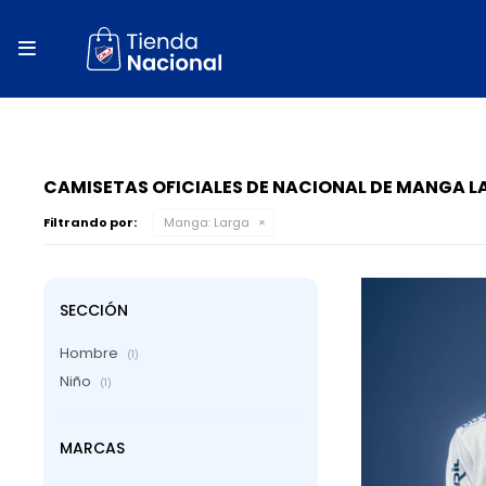
close
store

local_shipping
autorenew
percent
CAMISETAS OFICIALES DE NACIONAL DE MANGA 
Filtrando por:
Manga:
Larga
SECCIÓN
Hombre
(1)
Niño
(1)
MARCAS