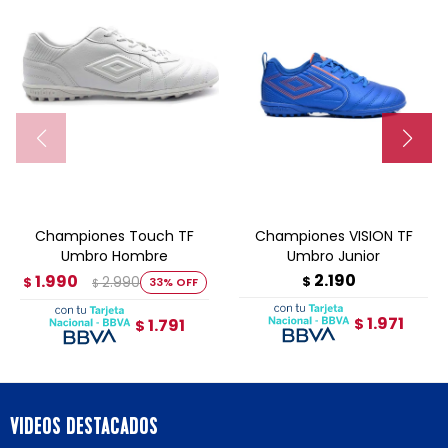
Championes Touch TF
Championes VISION TF
Umbro Hombre
Umbro Junior
2.190
1.990
2.990
$
$
33
$
1.971
1.791
$
$
VIDEOS DESTACADOS