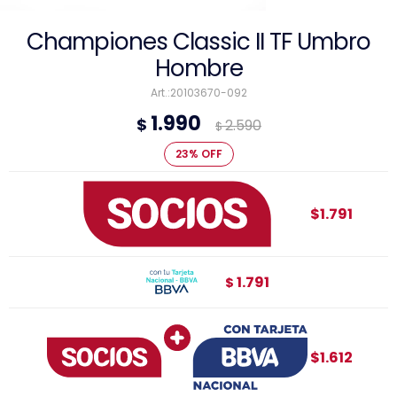
Championes Classic II TF Umbro
Hombre
20103670-092
1.990
$
2.590
$
23
$1.791
1.791
$
$1.612