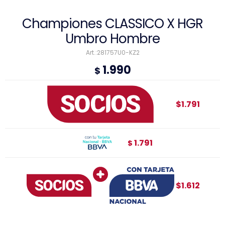
Championes CLASSICO X HGR
Umbro Hombre
281757U0-KZ2
1.990
$
$1.791
1.791
$
$1.612