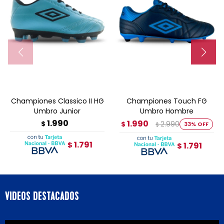
Championes Classico II HG
Championes Touch FG
Umbro Junior
Umbro Hombre
1.990
1.990
$
2.990
$
33
$
1.791
$
1.791
$
VIDEOS DESTACADOS