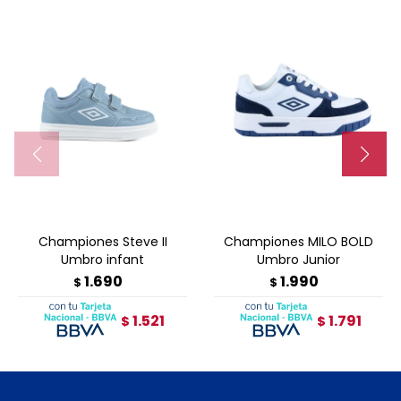
Championes Steve II
Championes MILO BOLD
Umbro infant
Umbro Junior
1.690
1.990
$
$
1.521
1.791
$
$