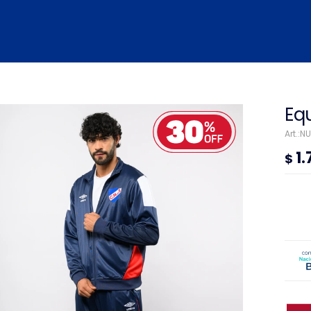
Eq
NU
1
$