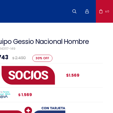
0
$
uipo Gessio Nacional Hombre
143117-149
.743
2.490
$
30
$1.569
1.569
$