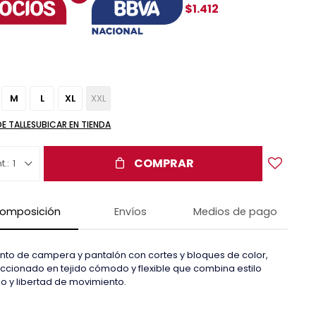
$1.412
M
L
XL
XXL
DE TALLES
UBICAR EN TIENDA
COMPRAR
1
omposición
Envíos
Medios de pago
nto de campera y pantalón con cortes y bloques de color,
ccionado en tejido cómodo y flexible que combina estilo
o y libertad de movimiento.