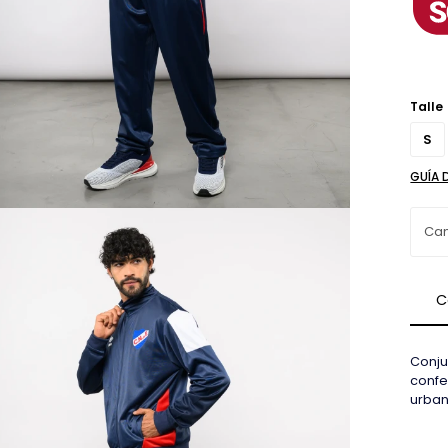
Talle
S
GUÍA 
C
Conju
confe
urban