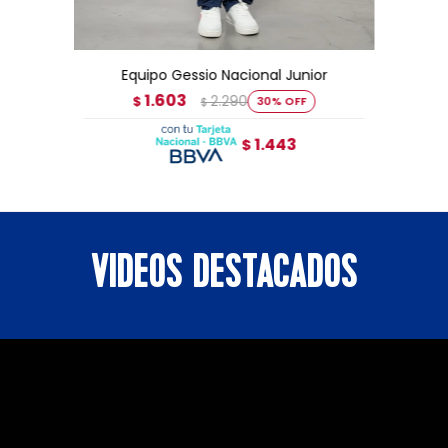
AGREGAR AL CARRITO
Equipo Gessio Nacional Junior
1.603
2.290
$
30
$
1.443
$
VIDEOS DESTACADOS