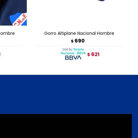
TO
AGREGAR AL CARRITO
Hombre
Gorro Altiplane Nacional Hombre
690
$
1
621
$