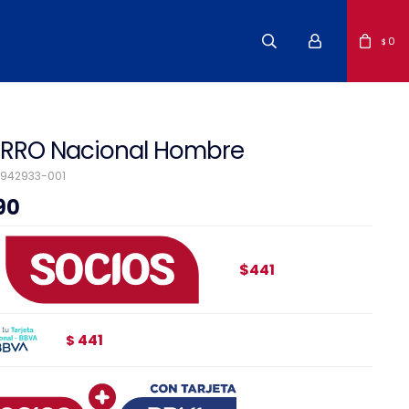
0
$
RRO Nacional Hombre
942933-001
90
$441
441
$