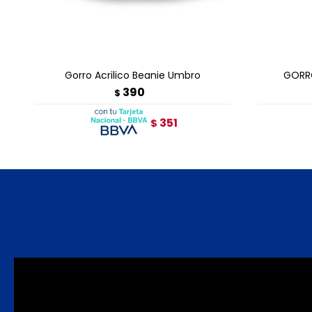
AGREGAR AL CARRITO
A
Gorro Acrilico Beanie Umbro
GORR
390
$
351
$