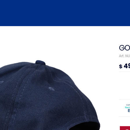
GO
NU
4
$