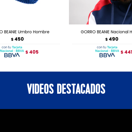
GREGAR AL CARRITO
AGREGAR AL CARRI
O BEANIE Umbro Hombre
GORRO BEANIE Nacional 
450
490
$
$
405
44
$
$
VIDEOS DESTACADOS