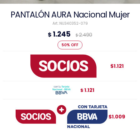
PANTALÓN AURA Nacional Mujer
NU340352-079
1.245
$
2.490
$
50
$1.121
1.121
$
$1.009