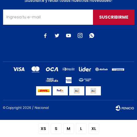
¡Suscribite y recibí todas nuestras novedades!
SUSCRIBIRME





© Copyright 2026 / Nacional
XS
S
M
L
XL