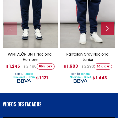
PANTALÓN UNIT Nacional
Pantalon Grav Nacional
Hombre
Junior
1.245
1.603
2.490
2.290
$
50
$
30
$
$
1.121
1.443
$
$
VIDEOS DESTACADOS