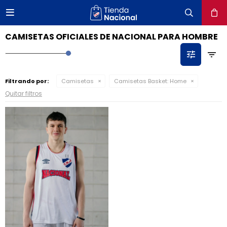

close
CAMISETAS OFICIALES DE NACIONAL PARA HOMBRE
Filtrando por:
Camisetas
Camisetas Basket:
Home
Quitar filtros