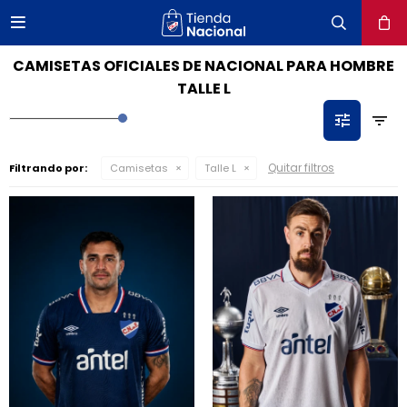

close
CAMISETAS OFICIALES DE NACIONAL PARA HOMBRE
TALLE L
Quitar filtros
Filtrando por:
Camisetas
Talle L