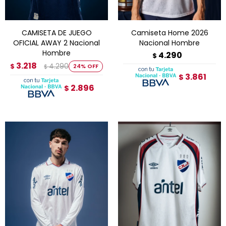
CAMISETA DE JUEGO
Camiseta Home 2026
OFICIAL AWAY 2 Nacional
Nacional Hombre
Hombre
4.290
$
3.218
4.290
$
24
$
3.861
$
2.896
$