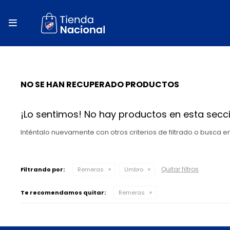
close
store

local_shipping
autorenew
NO SE HAN RECUPERADO PRODUCTOS
percent
¡Lo sentimos! No hay productos en esta secci
Inténtalo nuevamente con otros criterios de filtrado o busca 
Quitar filtros
Filtrando por:
Remeras
Umbro
Te recomendamos quitar:
Remeras