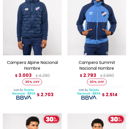
Campera Alpine Nacional
Campera Summit
Hombre
Nacional Hombre
3.003
2.793
4.290
3.990
$
$
$
$
30
30
2.703
2.514
$
$