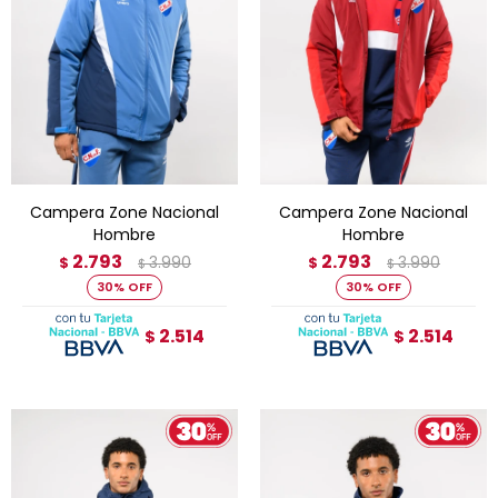
Campera Zone Nacional
Campera Zone Nacional
Hombre
Hombre
2.793
2.793
3.990
3.990
$
$
$
$
30
30
2.514
2.514
$
$