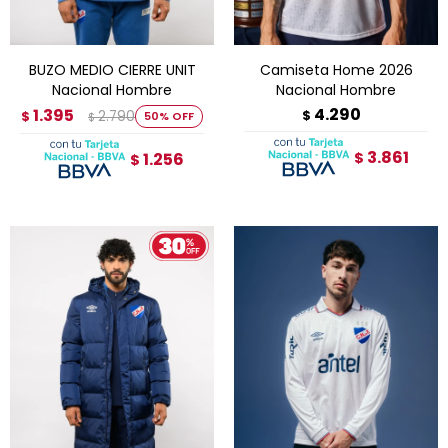
BUZO MEDIO CIERRE UNIT
Camiseta Home 2026
Nacional Hombre
Nacional Hombre
4.290
1.395
2.790
$
$
50
$
3.861
1.256
$
$