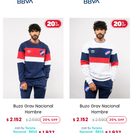
Buzo Grav Nacional
Buzo Grav Nacional
Hombre
Hombre
2.152
2.152
2.690
2.690
$
20
$
20
$
$
1.937
1.937
$
$