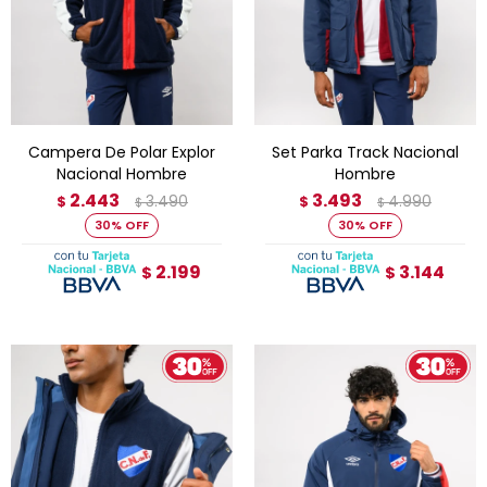
Campera De Polar Explor
Set Parka Track Nacional
Nacional Hombre
Hombre
2.443
3.493
3.490
4.990
$
$
$
$
30
30
2.199
3.144
$
$