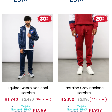
Equipo Gessio Nacional
Pantalon Grav Nacional
Hombre
Hombre
1.743
2.152
2.490
2.690
$
30
$
20
$
$
1.569
1.937
$
$