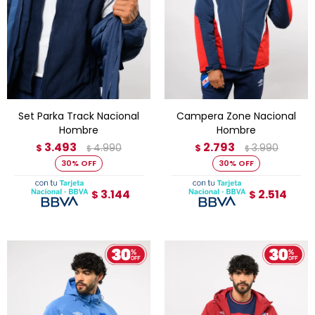
Set Parka Track Nacional
Campera Zone Nacional
Hombre
Hombre
3.493
2.793
4.990
3.990
$
$
$
$
30
30
3.144
2.514
$
$