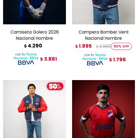
Camiseta Golero 2026
Campera Bomber Vent
Nacional Hombre
Nacional Hombre
4.290
1.995
$
3.990
$
50
$
3.861
$
1.796
$