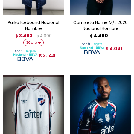
Parka Icebound Nacional
Camiseta Home M/L 2026
Hombre
Nacional Hombre
3.493
4.490
4.990
$
$
$
30
4.041
$
3.144
$