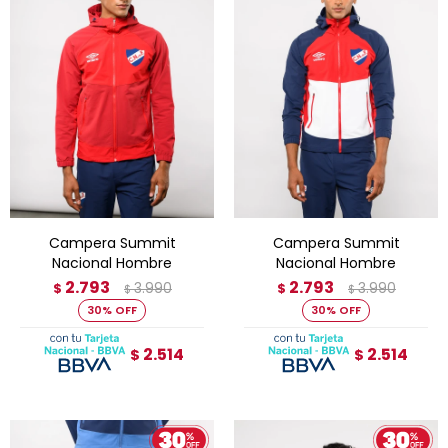
Campera Summit
Campera Summit
Nacional Hombre
Nacional Hombre
2.793
2.793
3.990
3.990
$
$
$
$
30
30
2.514
2.514
$
$