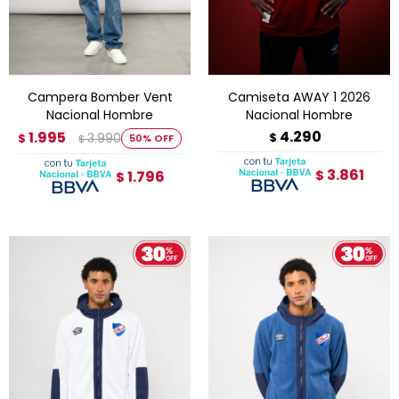
Campera Bomber Vent
Camiseta AWAY 1 2026
Nacional Hombre
Nacional Hombre
4.290
1.995
3.990
$
$
50
$
3.861
1.796
$
$