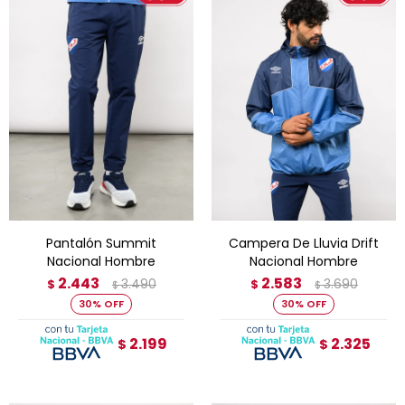
Pantalón Summit
Campera De Lluvia Drift
Nacional Hombre
Nacional Hombre
2.443
2.583
3.490
3.690
$
$
$
$
30
30
2.199
2.325
$
$