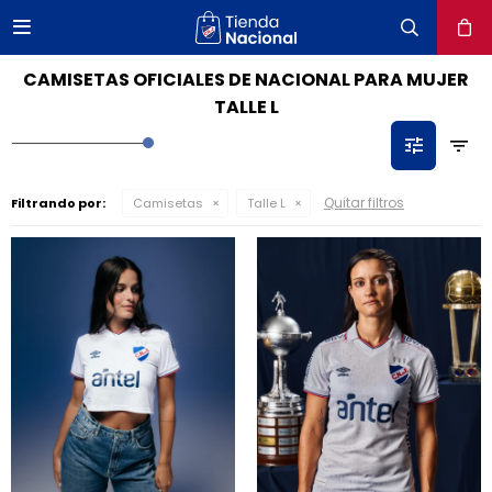

close
CAMISETAS OFICIALES DE NACIONAL PARA MUJER
TALLE L
Quitar filtros
Filtrando por:
Camisetas
Talle L