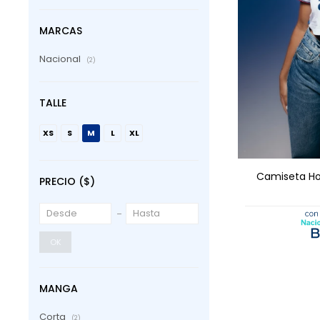
MARCAS
Nacional
(2)
TALLE
AGRE
XS
S
M
L
XL
Camiseta Ho
PRECIO
($)
OK
MANGA
Corta
(2)