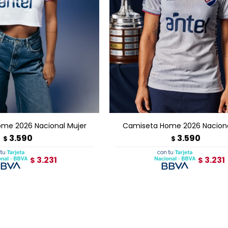
GAR AL CARRITO
AGREGAR AL CARRITO
me 2026 Nacional Mujer
Camiseta Home 2026 Naciona
3.590
3.590
$
$
3.231
3.231
$
$