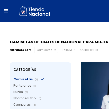
close
store

local_shipping
autorenew
percent
CAMISETAS OFICIALES DE NACIONAL PARA MUJER
Quitar filtros
Filtrando por:
Camisetas
Talle M
CATEGORÍAS
Camisetas
(2)
Pantalones
(1)
Buzos
(2)
Short de futbol
(1)
Camperas
(5)