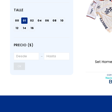
TALLE
00
01
02
04
06
08
10
12
14
16
PRECIO
($)
AGRE
Set Home 
OK