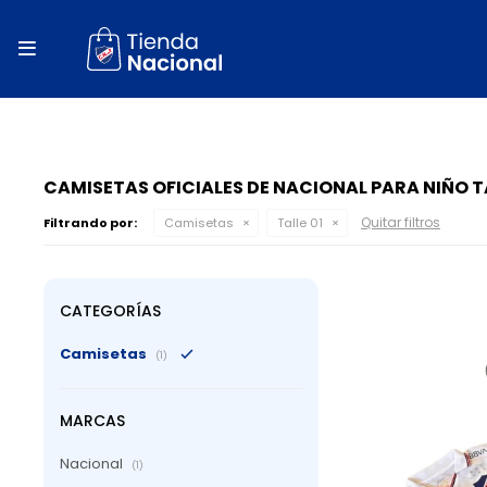
close
store

local_shipping
autorenew
percent
CAMISETAS OFICIALES DE NACIONAL PARA NIÑO TA
Quitar filtros
Filtrando por:
Camisetas
Talle 01
CATEGORÍAS
Camisetas
(1)
MARCAS
Nacional
(1)