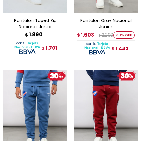
Pantalón Taped Zip
Pantalon Grav Nacional
Nacional Junior
Junior
1.890
1.603
$
2.290
$
30
$
1.701
$
1.443
$