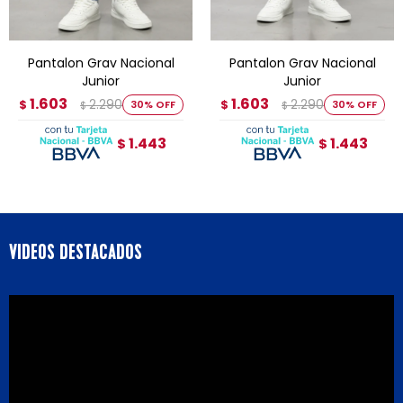
Pantalon Grav Nacional
Pantalon Grav Nacional
Junior
Junior
1.603
1.603
2.290
2.290
$
30
$
30
$
$
1.443
1.443
$
$
VIDEOS DESTACADOS