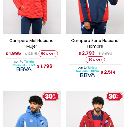
Campera Mel Nacional
Campera Zone Nacional
Mujer
Hombre
2.793
1.995
3.990
3.990
$
$
50
$
$
30
1.796
$
2.514
$