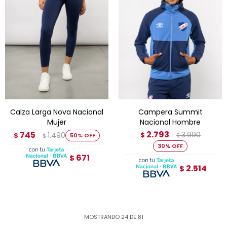
Calza Larga Nova Nacional
Campera Summit
Mujer
Nacional Hombre
2.793
745
3.990
1.490
$
$
50
$
$
30
671
$
2.514
$
MOSTRANDO
24
DE
81