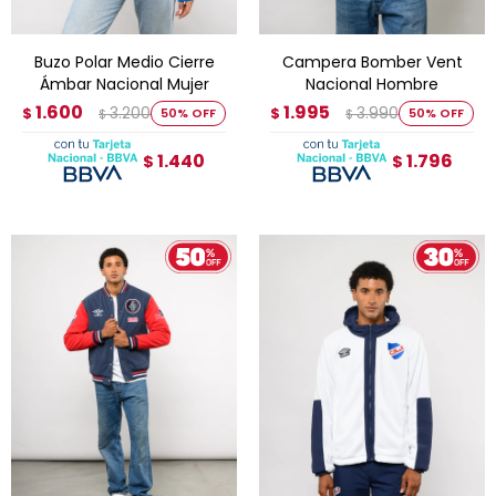
Buzo Polar Medio Cierre
Campera Bomber Vent
Ámbar Nacional Mujer
Nacional Hombre
1.600
1.995
3.200
3.990
$
50
$
50
$
$
1.440
1.796
$
$