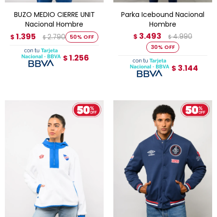
BUZO MEDIO CIERRE UNIT
Parka Icebound Nacional
Nacional Hombre
Hombre
3.493
1.395
4.990
2.790
$
$
50
$
$
30
1.256
$
3.144
$