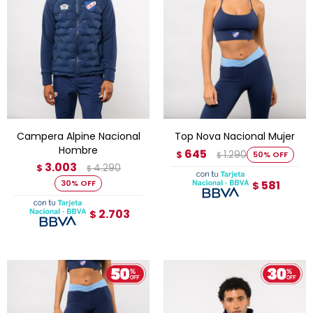
Campera Alpine Nacional
Top Nova Nacional Mujer
Hombre
645
1.290
$
50
$
3.003
4.290
$
$
581
30
$
2.703
$