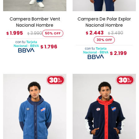
Campera Bomber Vent
Campera De Polar Explor
Nacional Hombre
Nacional Hombre
2.443
1.995
3.490
3.990
$
$
50
$
$
30
1.796
$
2.199
$