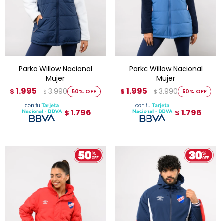
Parka Willow Nacional
Parka Willow Nacional
Mujer
Mujer
1.995
1.995
3.990
3.990
$
50
$
50
$
$
1.796
1.796
$
$