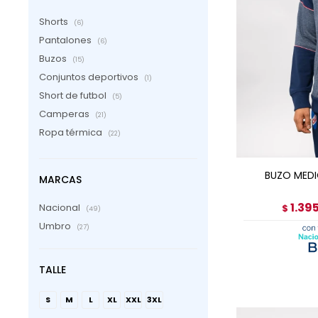
Shorts
(6)
Pantalones
(6)
Buzos
(15)
Conjuntos deportivos
(1)
Short de futbol
(5)
Camperas
(21)
Ropa térmica
AGRE
(22)
BUZO MEDIO
MARCAS
1.39
Nacional
$
(49)
Umbro
(27)
TALLE
S
M
L
XL
XXL
3XL