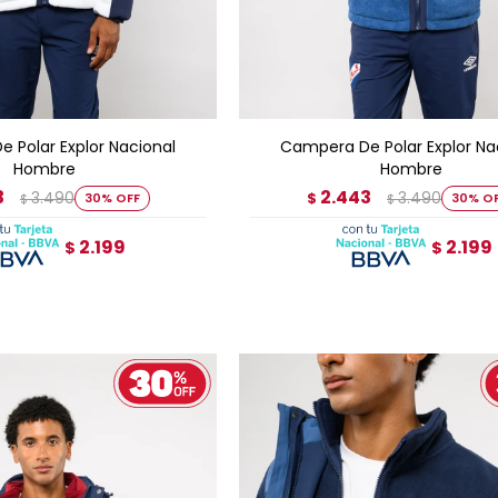
GAR AL CARRITO
AGREGAR AL CARRITO
 Polar Explor Nacional
Campera De Polar Explor Na
Hombre
Hombre
3
2.443
3.490
3.490
30
$
30
$
$
2.199
2.199
$
$