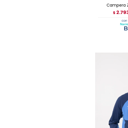
Campera Z
2.79
$