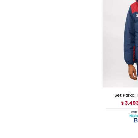
AGRE
Set Parka 
3.49
$