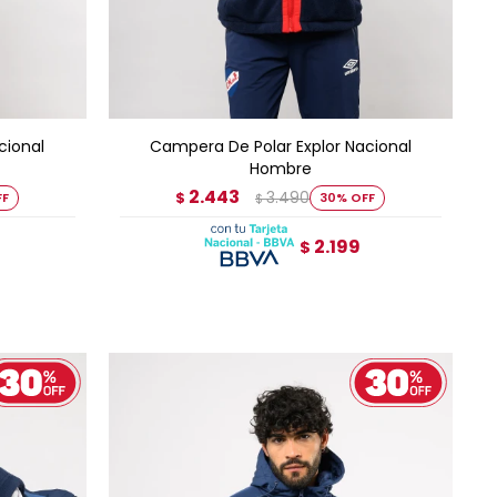
AGREGAR AL CARRITO
cional
Campera De Polar Explor Nacional
Hombre
2.443
3.490
$
30
$
2.199
$