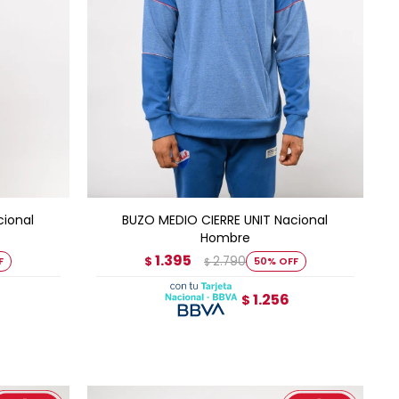
AGREGAR AL CARRITO
cional
BUZO MEDIO CIERRE UNIT Nacional
Hombre
1.395
2.790
$
50
$
1.256
$