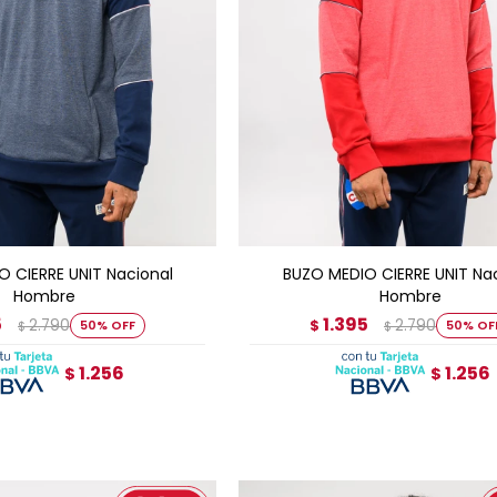
GAR AL CARRITO
AGREGAR AL CARRITO
 CIERRE UNIT Nacional
BUZO MEDIO CIERRE UNIT Na
Hombre
Hombre
5
1.395
2.790
2.790
50
$
50
$
$
1.256
1.256
$
$