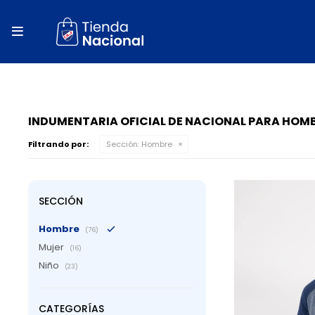
close
store

local_shipping
autorenew
percent
INDUMENTARIA OFICIAL DE NACIONAL PARA HOM
Filtrando por:
Sección:
Hombre
SECCIÓN
Hombre
(76)
Mujer
(16)
Niño
(23)
CATEGORÍAS