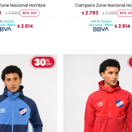
one Nacional Hombre
Campera Zone Nacional H
3
2.793
3.990
3.990
30
$
30
$
$
2.514
2.514
$
$