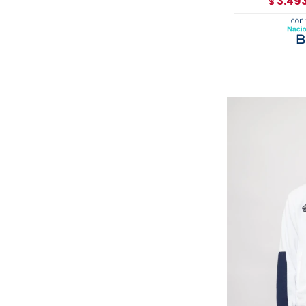
3.49
$