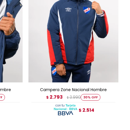
AGREGAR AL CARRITO
Hombre
Campera Zone Nacional Hombre
2.793
3.990
$
30
$
2.514
$