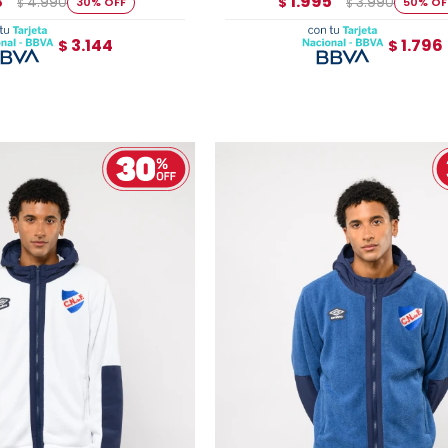
3
1.995
4.990
3.990
30
$
50
$
$
3.144
1.796
$
$