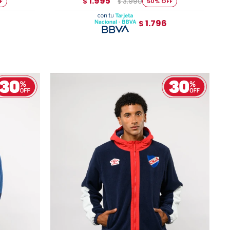
1.995
3.990
$
50
$
1.796
$