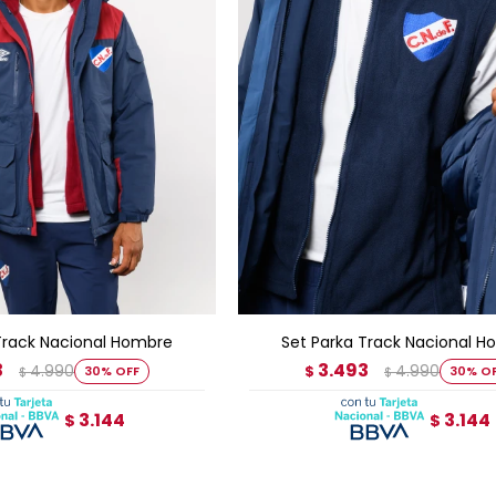
GAR AL CARRITO
AGREGAR AL CARRITO
Track Nacional Hombre
Set Parka Track Nacional 
3
3.493
4.990
4.990
30
$
30
$
$
3.144
3.144
$
$