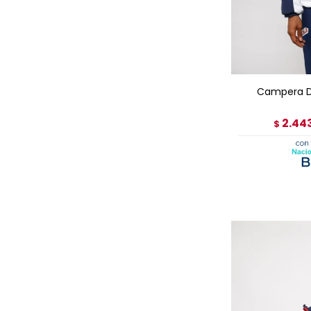
AGRE
Campera De
2.44
$