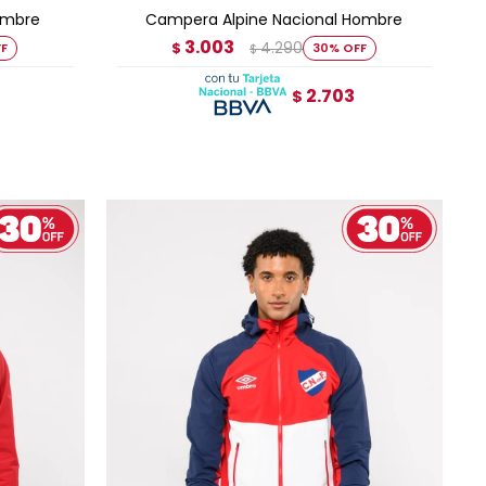
ombre
Campera Alpine Nacional Hombre
3.003
4.290
$
30
$
2.703
$