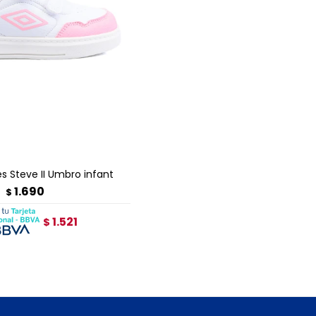
GAR AL CARRITO
 Steve II Umbro infant
1.690
$
1.521
$