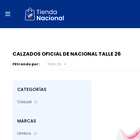
close
store

local_shipping
autorenew
percent
CALZADOS OFICIAL DE NACIONAL TALLE 26
Filtrando por:
Talle 26
CATEGORÍAS
Casual
(1)
MARCAS
Umbro
(1)