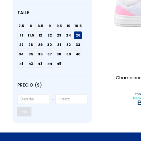
TALLE
7.5
8
8.5
9
9.5
10
10.5
11
11.5
12
22
23
24
26
27
28
29
30
31
32
33
34
35
36
37
38
39
40
AGRE
41
42
43
44
45
Championes
PRECIO
($)
OK