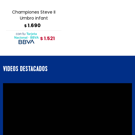
Championes Steve II
Umbro infant
1.690
$
1.521
$
VIDEOS DESTACADOS