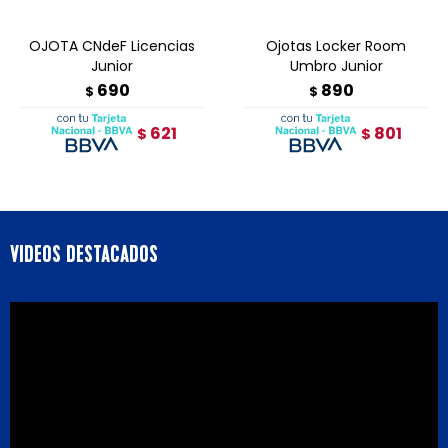
OJOTA CNdeF Licencias
Ojotas Locker Room
Junior
Umbro Junior
690
890
$
$
621
801
$
$
VIDEOS DESTACADOS