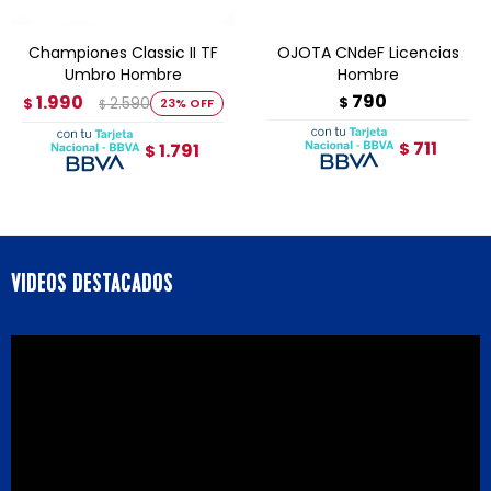
Championes Classic II TF
OJOTA CNdeF Licencias
Umbro Hombre
Hombre
790
1.990
2.590
$
$
23
$
711
1.791
$
$
VIDEOS DESTACADOS