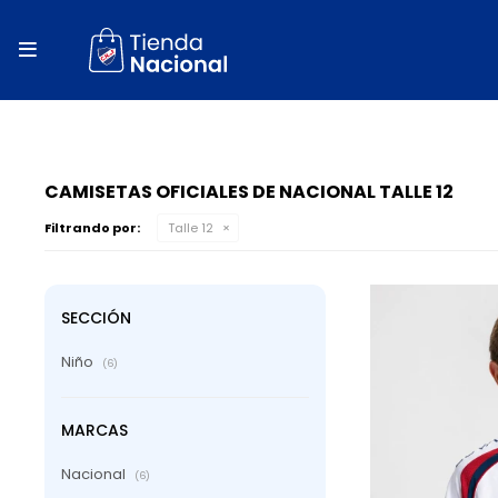
close
store

local_shipping
autorenew
percent
CAMISETAS OFICIALES DE NACIONAL TALLE 12
Filtrando por:
Talle 12
SECCIÓN
Niño
(6)
MARCAS
Nacional
(6)