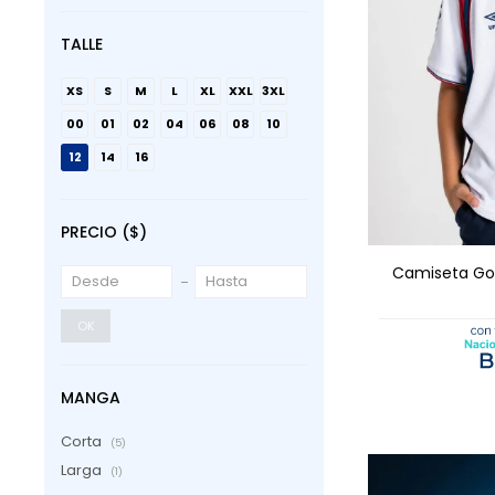
TALLE
XS
S
M
L
XL
XXL
3XL
00
01
02
04
06
08
10
12
14
16
AGRE
PRECIO
($)
Camiseta Gol
OK
MANGA
Corta
(5)
Larga
(1)