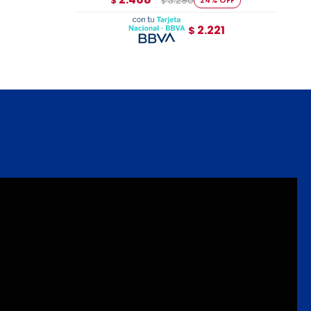
3.290
$
$
2.221
$