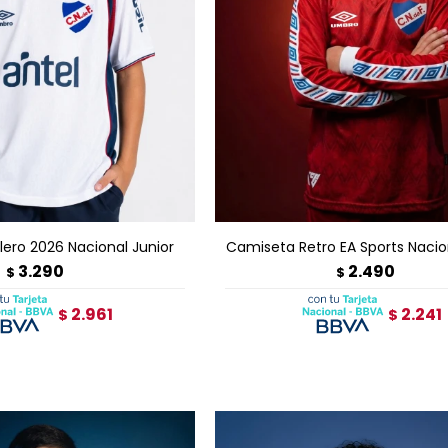
GAR AL CARRITO
AGREGAR AL CARRITO
ero 2026 Nacional Junior
Camiseta Retro EA Sports Nacio
3.290
2.490
$
$
2.961
2.241
$
$