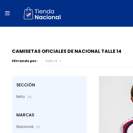
close
store

local_shipping
autorenew
percent
CAMISETAS OFICIALES DE NACIONAL TALLE 14
Filtrando por:
Talle 14
SECCIÓN
Niño
(6)
MARCAS
Nacional
(6)