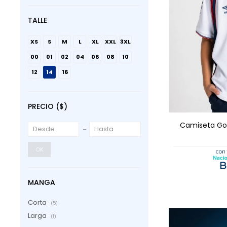
TALLE
XS
S
M
L
XL
XXL
3XL
00
01
02
04
06
08
10
12
14
16
AGRE
PRECIO
($)
Camiseta Gol
OK
MANGA
Corta
(5)
Larga
(1)