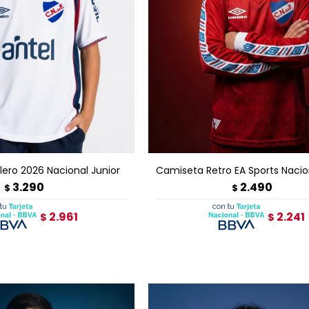
GAR AL CARRITO
AGREGAR AL CARRITO
ero 2026 Nacional Junior
Camiseta Retro EA Sports Nacio
3.290
2.490
$
$
2.961
2.241
$
$