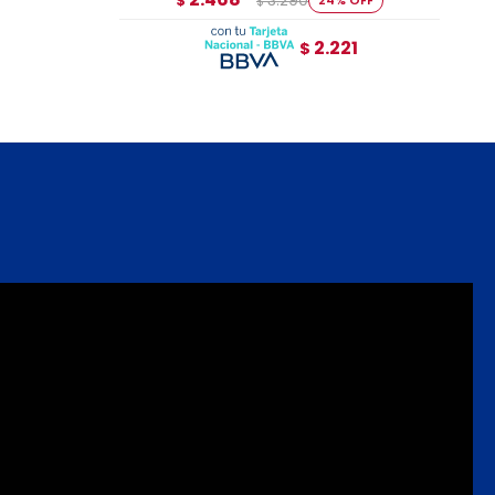
3.290
$
$
2.221
$