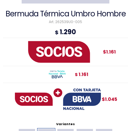
Bermuda Térmica Umbro Hombre
262539U0-005
1.290
$
$1.161
1.161
$
$1.045
Variantes