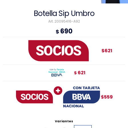
Botella Sip Umbro
20095416-A92
690
$
$621
621
$
$559
Variantes