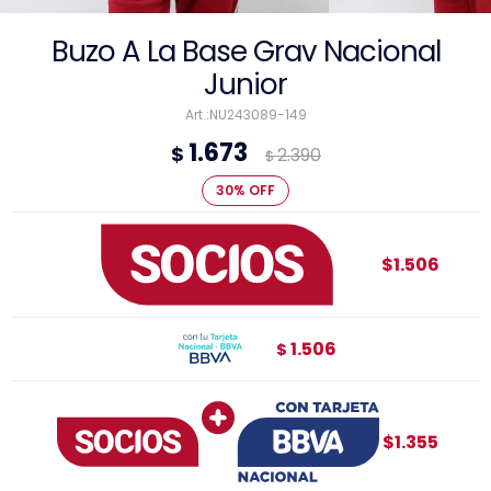
Buzo A La Base Grav Nacional
Junior
NU243089-149
1.673
$
2.390
$
30
$1.506
1.506
$
$1.355