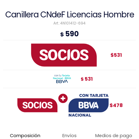
Canillera CNdeF Licencias Hombre
4N101412-694
590
$
$531
531
$
$478
Composición
Envíos
Medios de pago