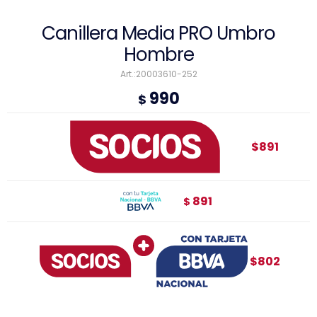
Canillera Media PRO Umbro
Hombre
20003610-252
990
$
$891
891
$
$802