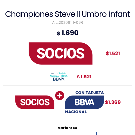
Championes Steve II Umbro infant
20206111-09R
1.690
$
$1.521
1.521
$
$1.369
Variantes