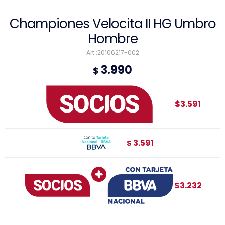
Championes Velocita II HG Umbro
Hombre
20106217-002
3.990
$
$3.591
3.591
$
$3.232