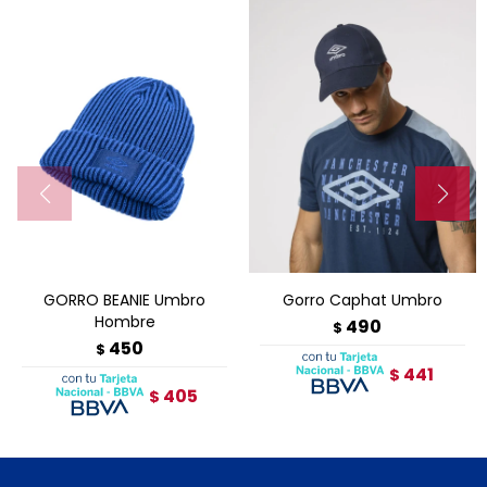
GORRO BEANIE Umbro
Gorro Caphat Umbro
Hombre
490
$
450
$
441
$
405
$