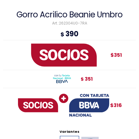
Gorro Acrilico Beanie Umbro
262304U0-7RA
390
$
$351
351
$
$316
Variantes