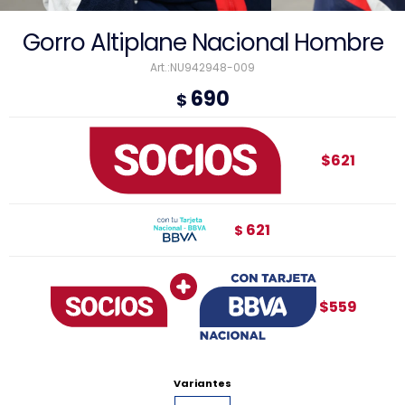
Gorro Altiplane Nacional Hombre
NU942948-009
690
$
$621
621
$
$559
Variantes