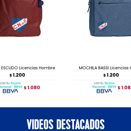
GREGAR AL CARRITO
AGREGAR AL CARRI
 ESCUDO Licencias Hombre
MOCHILA BASSI Licencias
1.200
1.200
$
$
1.080
1.0
$
$
VIDEOS DESTACADOS