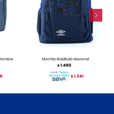
TO
AGREGAR AL CARRITO
 Hombre
Mochila Bolsilludo Nacional
1.490
$
80
1.341
$