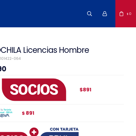
0
$
CHILA Licencias Hombre
101422-064
90
$891
891
$