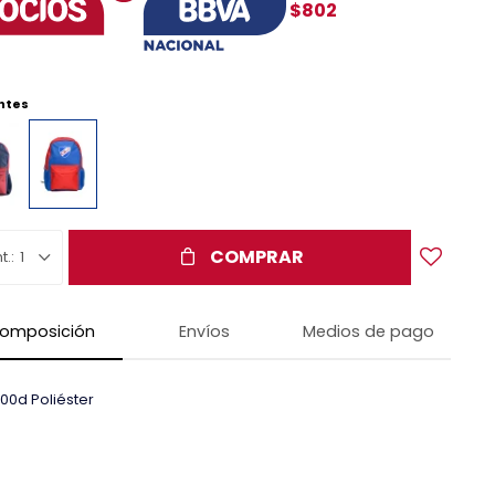
$802
ntes
COMPRAR
1
omposición
Envíos
Medios de pago
00d Poliéster