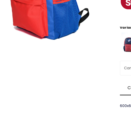
Varia
C
600x6