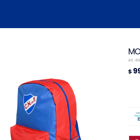
MO
4N
9
$