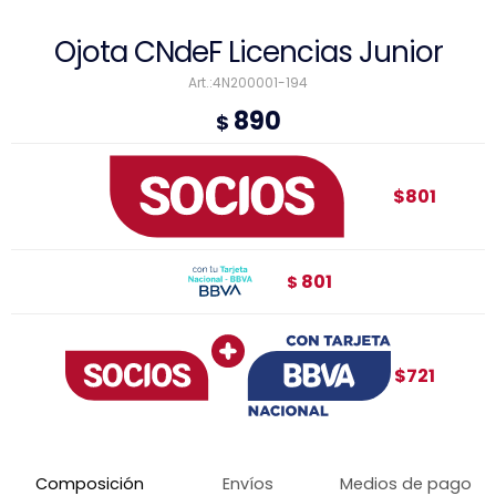
Ojota CNdeF Licencias Junior
4N200001-194
890
$
$801
801
$
$721
Composición
Envíos
Medios de pago