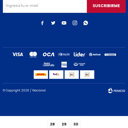
SUSCRIBIRME





© Copyright 2026 / Nacional
28
29
30