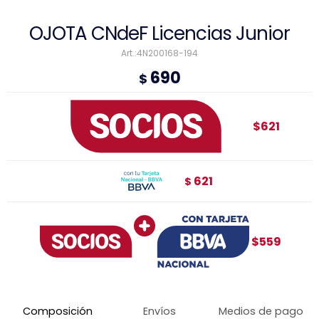
OJOTA CNdeF Licencias Junior
4N200168-194
690
$
$621
621
$
$559
Composición
Envíos
Medios de pago