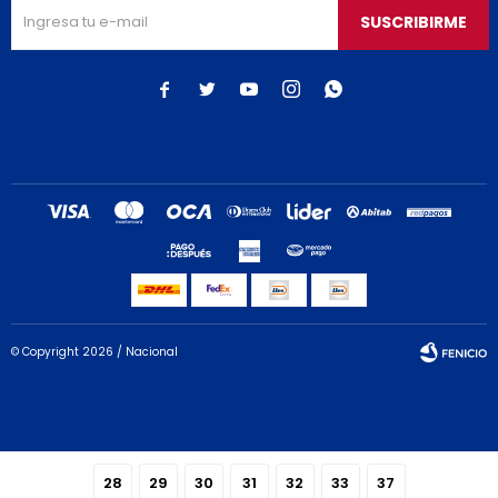
SUSCRIBIRME





© Copyright 2026 / Nacional
28
29
30
31
32
33
37