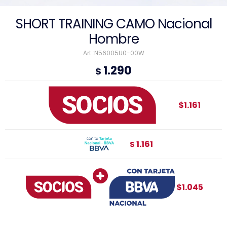
SHORT TRAINING CAMO Nacional
Hombre
N56005U0-00W
1.290
$
$1.161
1.161
$
$1.045