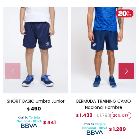
SHORT BASIC Umbro Junior
BERMUDA TRAINING CAMO
Nacional Hombre
490
$
1.432
1.790
$
20
$
441
$
1.289
$