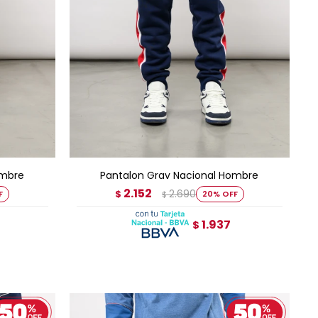
AGREGAR AL CARRITO
ombre
Pantalon Grav Nacional Hombre
2.152
2.690
$
20
$
1.937
$