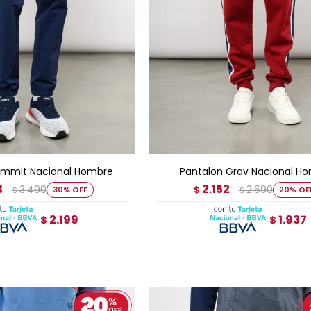
GAR AL CARRITO
AGREGAR AL CARRITO
ummit Nacional Hombre
Pantalon Grav Nacional H
3
2.152
3.490
2.690
30
$
20
$
$
2.199
1.937
$
$