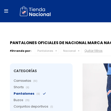
close
store

local_shipping
autorenew
percent
PANTALONES OFICIALES DE NACIONAL MARCA N
Quitar filtros
Filtrando por:
Pantalones
Nacional
CATEGORÍAS
Camisetas
(10)
Shorts
(6)
Pantalones
(6)
Buzos
(15)
Conjuntos deportivos
(1)