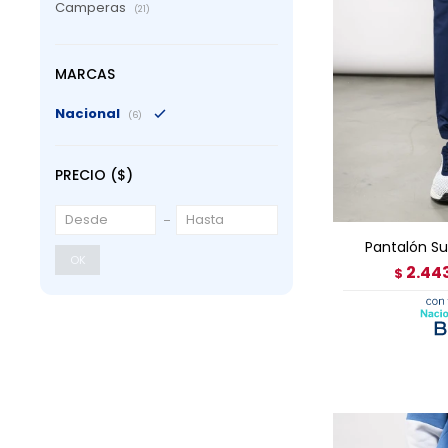
Camperas
(21)
MARCAS
Nacional
(6)
PRECIO
($)
AGRE
Pantalón S
OK
2.44
$