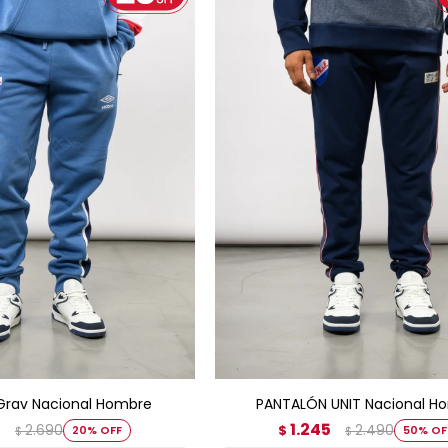
GAR AL CARRITO
AGREGAR AL CARRITO
Grav Nacional Hombre
PANTALÓN UNIT Nacional H
2
1.245
2.690
2.490
20
$
50
$
$