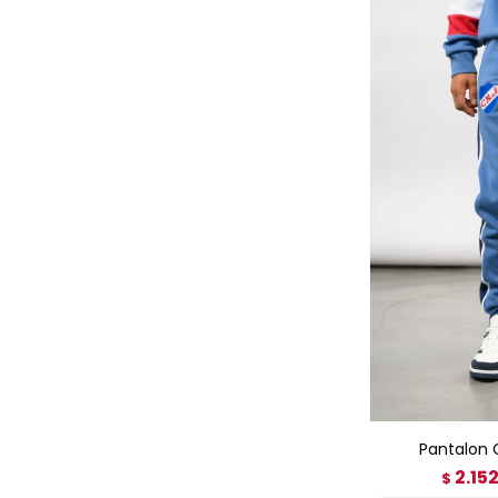
AGRE
Pantalon 
2.15
$